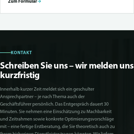
Zum Formular
→
KONTAKT
Schreiben Sie uns – wir melden uns
kurzfristig
Innerhalb kurzer Zeit meldet sich ein geschulter
Ansprechpartner – je nach Thema auch der
Geschäftsführer persönlich. Das Erstgespräch dauert 30
Minuten. Sie nehmen eine Einschätzung zu Machbarkeit
und Zeitrahmen sowie konkrete Optimierungsvorschläge
mit – eine fertige Erstberatung, die Sie theoretisch auch zu
Ihrem bisherigen Dienstleister tragen könnten. Wir liefern